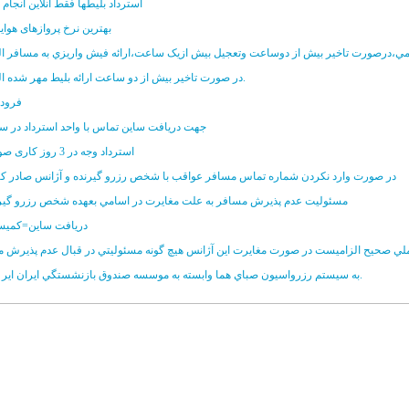
****استرداد بلیطها فقط آنلاین انجام
بهترین نرخ پروازهای هوای
مي،درصورت تاخير بيش از دوساعت وتعجيل بيش ازيک ساعت،ارائه فيش واريزي به مسافر ا
در صورت تاخير بيش از دو ساعت ارائه بليط مهر شده الزامي است.
فرودگ
جهت دريافت ساين تماس با واحد استرداد در س
استرداد وجه در 3 روز کاری صورت میگیرد
در صورت وارد نکردن شماره تماس مسافر عواقب با شخص رزرو گيرنده و آژانس صادر کنن
مسئوليت عدم پذيرش مسافر به علت مغايرت در اسامي بعهده شخص رزرو گيرن
دريافت ساين=کميس
لي صحيح الزاميست در صورت مغايرت اين آژانس هيچ گونه مسئوليتي در قبال عدم پذيرش مس
به سيستم رزرواسيون صباي هما وابسته به موسسه صندوق بازنشستگي ايران اير خوش امديد.