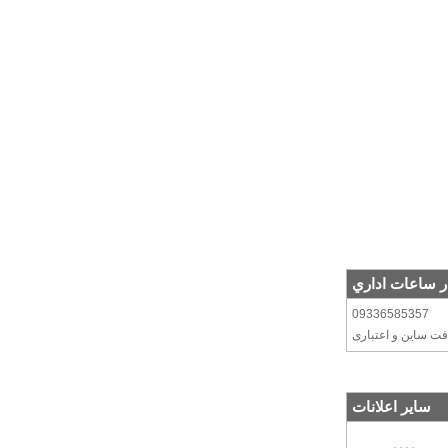
ر ساعات اداري
09336585357
افت ساین و اعتباری
سایر اعلانات