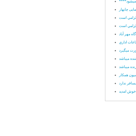
 میشود
مایی چابهار
لزامي است
اه مهر آباد
اعات اداري
ده ميباشد
ده ميباشد
يون همکار
افر ندارد