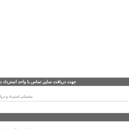
جهت دريافت ساين تماس با واحد استرداد د
پشتیبانی استرداد و دری