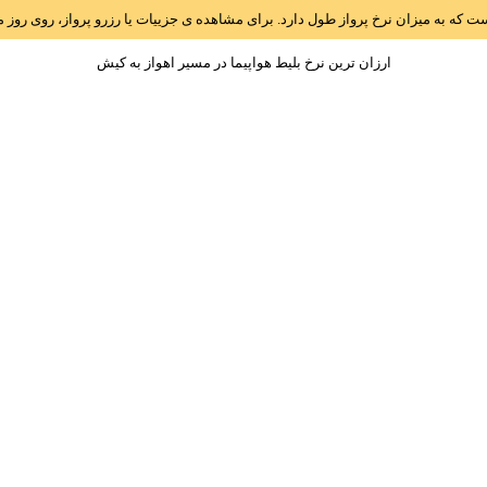
است که به میزان نرخ پرواز طول دارد. برای مشاهده ی جزییات یا رزرو پرواز، روی رو
ارزان ترین نرخ بلیط هواپیما در مسیر اهواز به کيش