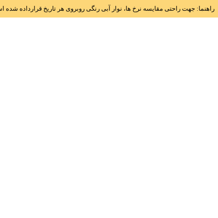
راهنما: جهت راحتی مقایسه نرخ ها، نوار آبی رنگی روبروی هر تاریخ قرارداده شده 